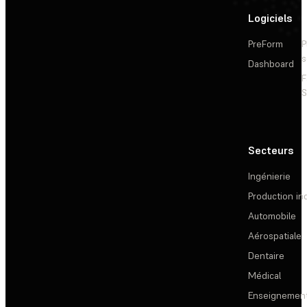
Logiciels
PreForm
P
s
Dashboard
F
S
Secteurs
Ingénierie
Production ind
Automobile
Aérospatiale
Dentaire
Médical
Enseignemen