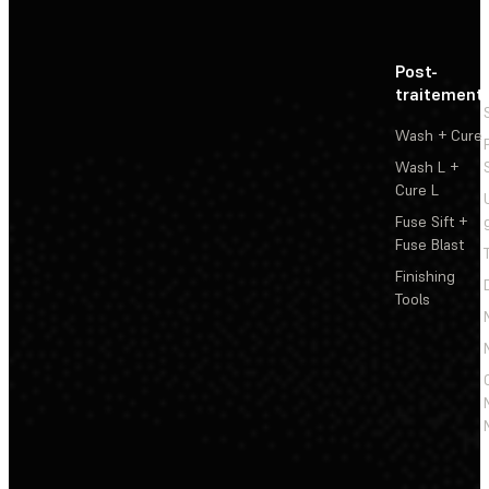
Post-
traitement
Wash + Cure
Wash L +
Cure L
Fuse Sift +
Fuse Blast
Finishing
Tools