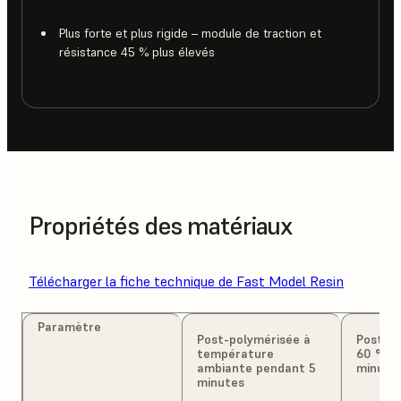
Plus forte et plus rigide – module de traction et
résistance 45 % plus élevés
Propriétés des matériaux
Télécharger la fiche technique de Fast Model Resin
Paramètre
Post-polymérisée à
Post-po
température
60 °C p
ambiante pendant 5
minute
minutes