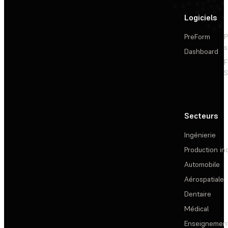
Logiciels
PreForm
P
s
Dashboard
F
S
Secteurs
Ingénierie
Production ind
Automobile
Aérospatiale
Dentaire
Médical
Enseignemen