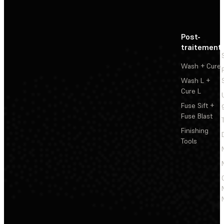
Post-
traitement
Wash + Cure
Wash L +
Cure L
Fuse Sift +
Fuse Blast
Finishing
Tools