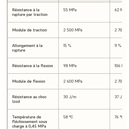
Résistance à la
55 MPa
62 MPa
rupture par traction
Module de traction
2 500 MPa
2 700 M
Allongement à la
15 %
11 %
rupture
Résistance à la flexion
98 MPa
106 MPa
Module de flexion
2 600 MPa
2 700 M
Résistance au choc
30 J/m
37 J/m
Izod
Température de
58 °C
76 °C
fléchissement sous
charge à 0,45 MPa