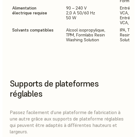
Form 3 B
Alimentation
90 – 240 V
Entrée (A
électrique requise
2,0 A 50/60 Hz
VCA, 50 
50 W
Entrée (U
VCA, 50 
Solvants compatibles
Alcool isopropylique,
IPA, TPM,
TPM, Formlabs Resin
Resin W
Washing Solution
Solution
Supports de plateformes
réglables
Passez facilement d'une plateforme de fabrication à
une autre grâce aux supports de plateforme réglables
qui peuvent être adaptés à différentes hauteurs et
largeurs.