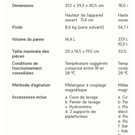
Dimensions
31,5 x 29,3 x 40,5 cm
78,0 x 46
Hauteur de l’appareil
Hauteur d
ouvert : 71,4 cm
ouvert : 
Poids
8,6 kg (sans solvant)
56,7 kg (
Volume du panier
14,4 L
37,9 L
10,0 US g
Taille maximale des
20 x 14,5 x 19,5 cm
33,5 x 2
pièces
Conditions de
Température suggérée
Tempéra
fonctionnement
comprise entre 18 et
comprise
conseillées
28 °C
28 °C
Méthode d’agitation
Mélangeur à couplage
Mélangeu
magnétique
magnéti
Accessoires inclus
a. Cuve de lavage
a. Cuve 
b. Panier de lavage
b. Panier
c. Hydromètre
c. Pompe
d. 2 supports de
électriqu
plateformes
d. Pince
e. Pisset
f. Gants
i. Adapta