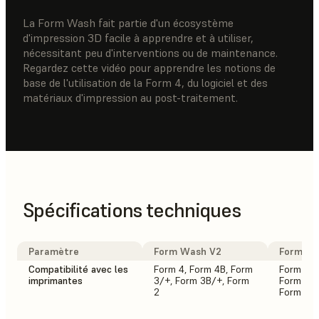
La Form Wash fait partie d'un écosystème
d'impression 3D facile à apprendre et à utiliser,
nécessitant peu d'interventions ou de maintenance.
Regardez cette vidéo pour apprendre les notions de
base de l'utilisation de la Form 4, du logiciel et des
matériaux d'impression au post-traitement.
Spécifications techniques
Paramètre
Form Wash V2
Form Wa
Compatibilité avec les
Form 4, Form 4B, Form
Form 3L,
imprimantes
3/+, Form 3B/+, Form
Form 3/+
2
Form 2