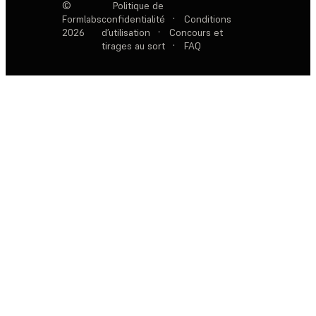
©
Politique de
Formlabs
confidentialité
·
Conditions
2026
d’utilisation
·
Concours et
tirages au sort
·
FAQ