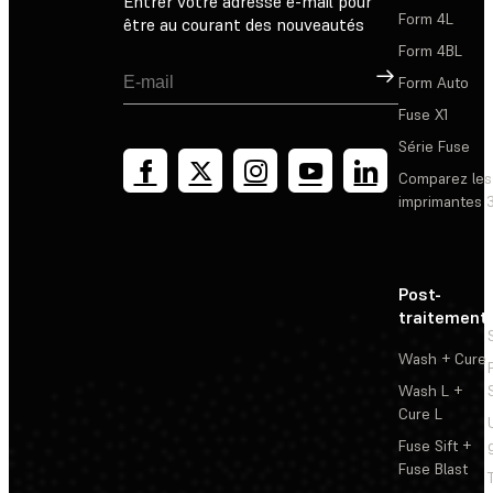
Entrer votre adresse e-mail pour
Form 4L
être au courant des nouveautés
Form 4BL
Inscription
Form Auto
Fuse X1
Série Fuse
Comparez les
imprimantes 
Post-
traitement
Wash + Cure
Wash L +
Cure L
Fuse Sift +
Fuse Blast