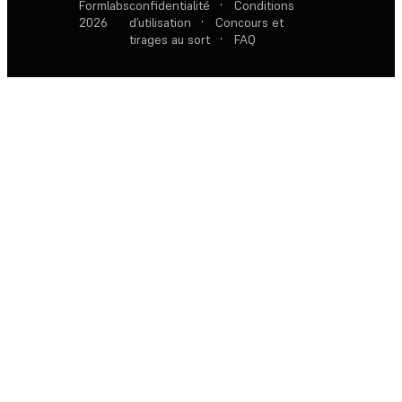
Formlabs
confidentialité
·
Conditions
2026
d’utilisation
·
Concours et
tirages au sort
·
FAQ