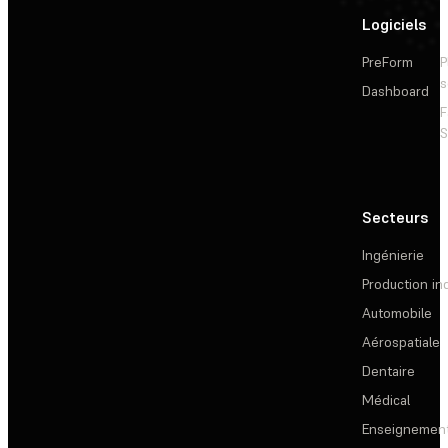
Logiciels
PreForm
P
s
Dashboard
F
S
Secteurs
Ingénierie
Production ind
Automobile
Aérospatiale
Dentaire
Médical
Enseignemen