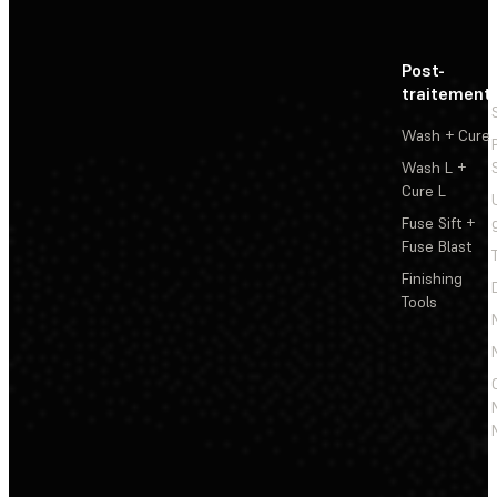
Post-
traitement
Wash + Cure
Wash L +
Cure L
Fuse Sift +
Fuse Blast
Finishing
Tools