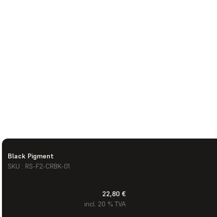
Black Pigment
SKU : RS-F2-CRBK-01
22,80 €
incl. 20 % TVA