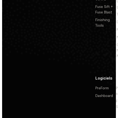
Fuse Sift +
Fuse Blast
Finishing
Tools
Logiciels
PreForm
P
s
Dashboard
F
S