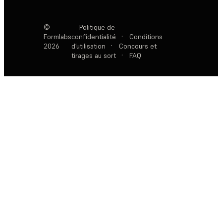
©
Politique de
Formlabs
confidentialité
·
Conditions
2026
d’utilisation
·
Concours et
tirages au sort
·
FAQ