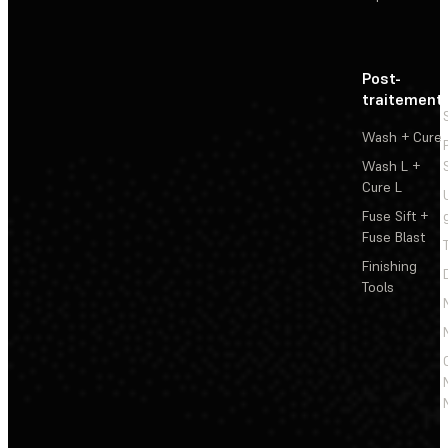
Post-
traitement
Wash + Cure
Wash L +
Cure L
Fuse Sift +
Fuse Blast
Finishing
Tools