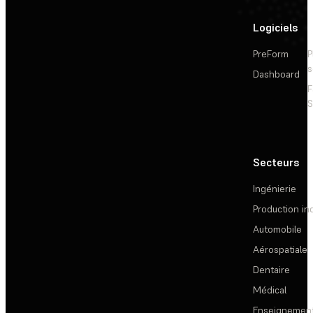
Logiciels
PreForm
P
s
Dashboard
F
S
Secteurs
Ingénierie
Production ind
Automobile
Aérospatiale
Dentaire
Médical
Enseignemen