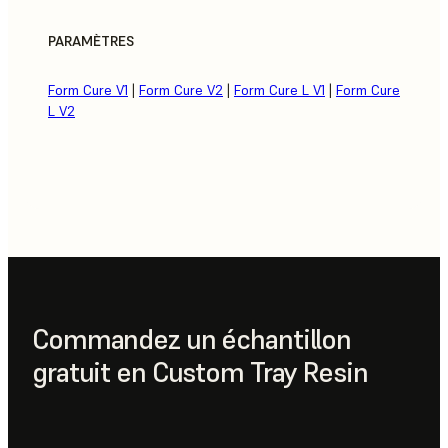
PARAMÈTRES
Form Cure V1
|
Form Cure V2
|
Form Cure L V1
|
Form Cure
L V2
Commandez un échantillon
gratuit en Custom Tray Resin