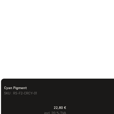
Cyan Pigment
SKU : RS-F2-CRCY-01
22,80 €
incl. 20 % TVA