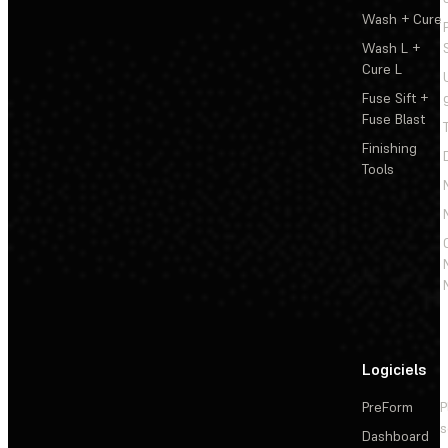
Wash + Cure
Wash L +
Cure L
Fuse Sift +
Fuse Blast
Finishing
Tools
Logiciels
PreForm
P
s
Dashboard