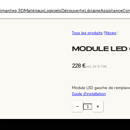
rimantes 3D
Matériaux
Logiciels
Découverte
Librairie
Assistance
Con
Tous les produits
/
Pièces
/
MODULE LED 
228 €
incl. 20 % TVA
Module LED gauche de remplace
Guide d'installation