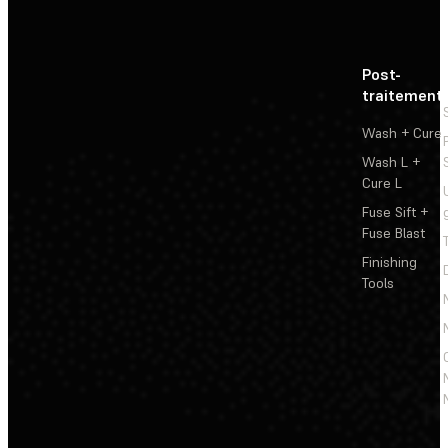
Post-
traitement
Wash + Cure
Wash L +
Cure L
Fuse Sift +
Fuse Blast
Finishing
Tools