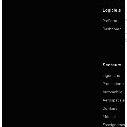
Logiciels
PreForm
P
s
Dashboard
F
S
Secteurs
Ingénierie
Production ind
Automobile
Aérospatiale
Dentaire
Médical
Enseignemen