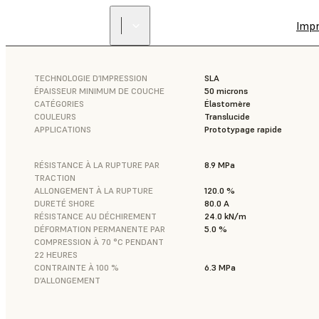
Imp
TECHNOLOGIE D’IMPRESSION
SLA
ÉPAISSEUR MINIMUM DE COUCHE
50 microns
CATÉGORIES
Élastomère
COULEURS
Translucide
APPLICATIONS
Prototypage rapide
RÉSISTANCE À LA RUPTURE PAR
8.9 MPa
TRACTION
ALLONGEMENT À LA RUPTURE
120.0 %
DURETÉ SHORE
80.0 A
RÉSISTANCE AU DÉCHIREMENT
24.0 kN/m
DÉFORMATION PERMANENTE PAR
5.0 %
COMPRESSION À 70 °C PENDANT
22 HEURES
CONTRAINTE À 100 %
6.3 MPa
D’ALLONGEMENT