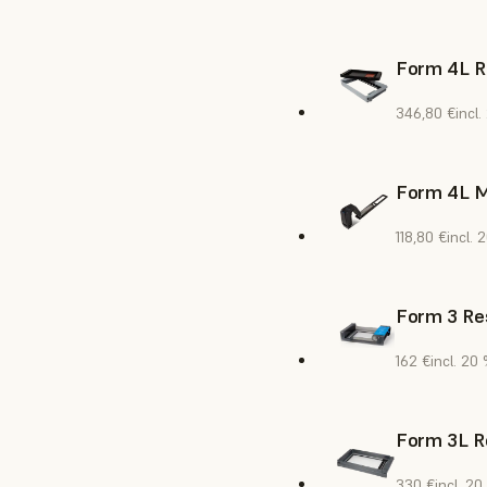
Form 4L R
346,80 €
incl
Form 4L M
118,80 €
incl. 
Form 3 Res
162 €
incl. 20
Form 3L R
330 €
incl. 2