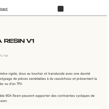
tact
BOUTIQUE
 RESIN V1
0 % TVA
omère rigide, doux au toucher et translucide avec une dureté
totypage de pièces semblables à du caoutchouc et présentant la
dur ou d'un TPU.
ible 80A Resin peuvent supporter des contraintes cycliques de
sion.