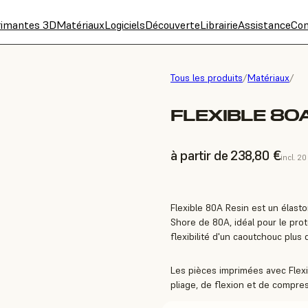
rimantes 3D
Matériaux
Logiciels
Découverte
Librairie
Assistance
Con
Tous les produits
/
Matériaux
/
FLEXIBLE 80A
à partir de 238,80 €
incl. 2
Flexible 80A Resin est un élast
Shore de 80A, idéal pour le pro
flexibilité d'un caoutchouc plus 
Les pièces imprimées avec Flex
pliage, de flexion et de compres