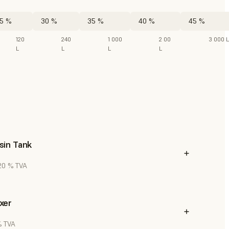
5 %
30 %
35 %
40 %
45 %
120
240
1 000
2 00
3 000 L
L
L
L
L
sin Tank
 20 % TVA
xer
% TVA