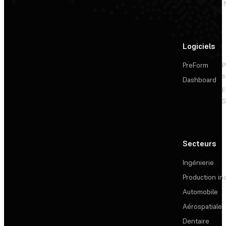
Logiciels
PreForm
P
s
Dashboard
F
S
Secteurs
Ingénierie
Production ind
Automobile
Aérospatiale
Dentaire