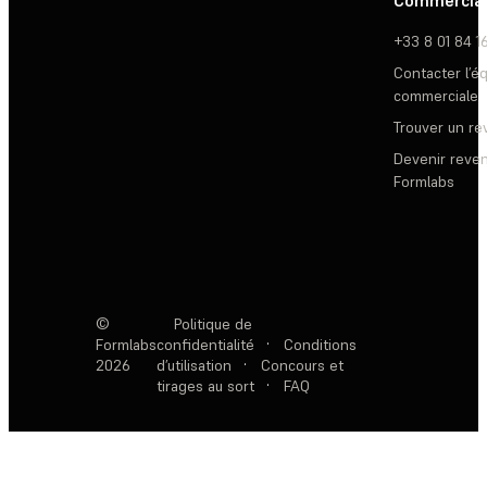
Commercia
+33 8 01 84 1
Contacter l’é
commerciale
Trouver un r
Devenir reve
Formlabs
©
Politique de
Formlabs
confidentialité
·
Conditions
2026
d’utilisation
·
Concours et
tirages au sort
·
FAQ