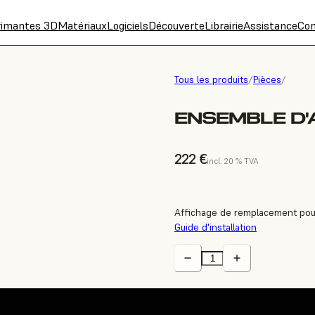
rimantes 3D
Matériaux
Logiciels
Découverte
Librairie
Assistance
Con
Tous les produits
/
Pièces
/
ENSEMBLE D'
222 €
incl. 20 % TVA
Affichage de remplacement pou
Guide d'installation