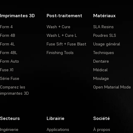
Imprimantes 3D
Post-traitement
Matériaux
Form 4
Wash + Cure
SLA Resins
Form 4B
Wash L + Cure L
Poudres SLS
Form 4L
Fuse Sift + Fuse Blast
Usage général
Form 4BL
Finishing Tools
Techniques
Form Auto
Dentaire
Fuse X1
Médical
Série Fuse
Moulage
Comparez les
Open Material Mode
imprimantes 3D
Secteurs
Librairie
Société
Ingénierie
Applications
À propos