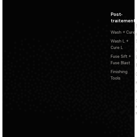
Post-
traitement
Wash + Cure
Wash L +
Cure L
Fuse Sift +
Fuse Blast
Finishing
Tools