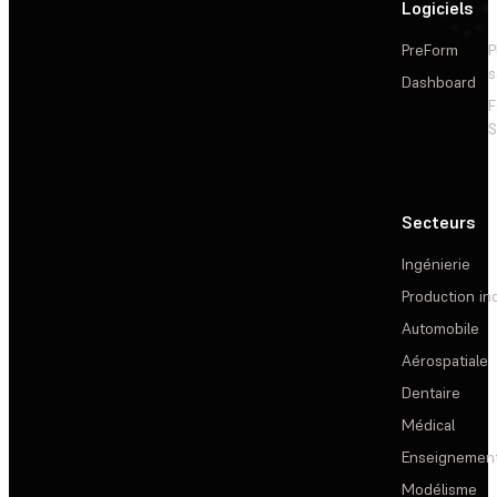
Logiciels
PreForm
P
s
Dashboard
F
S
Secteurs
Ingénierie
Production ind
Automobile
Aérospatiale
Dentaire
Médical
Enseignemen
Modélisme