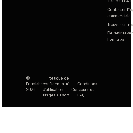
+33 8 01 84 1
Contacter l’é
commerciale
Trouver un r
Devenir reve
Formlabs
©
Politique de
Formlabs
confidentialité
·
Conditions
2026
d’utilisation
·
Concours et
tirages au sort
·
FAQ