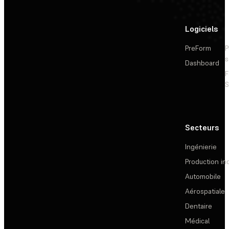
Logiciels
PreForm
P
s
Dashboard
F
S
Secteurs
Ingénierie
Production ind
Automobile
Aérospatiale
Dentaire
Médical