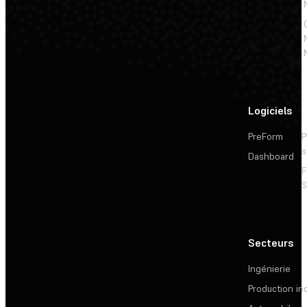
Logiciels
PreForm
P
s
Dashboard
F
S
Secteurs
Ingénierie
Production ind