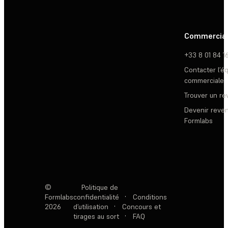
Commercia
+33 8 01 84 1
Contacter l’é
commerciale
Trouver un r
Devenir reve
Formlabs
©
Politique de
Formlabs
confidentialité
·
Conditions
2026
d’utilisation
·
Concours et
tirages au sort
·
FAQ