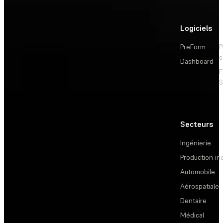
Logiciels
PreForm
P
s
Dashboard
F
S
Secteurs
Ingénierie
Production ind
Automobile
Aérospatiale
Dentaire
Médical