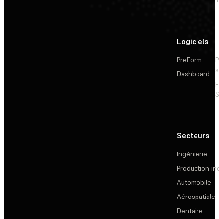
Logiciels
PreForm
P
s
Dashboard
F
S
Secteurs
Ingénierie
Production ind
Automobile
Aérospatiale
Dentaire