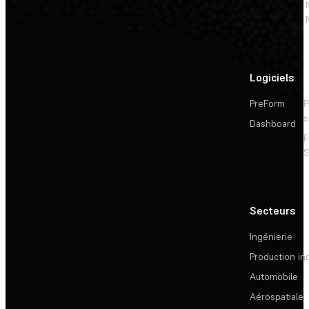
Logiciels
PreForm
P
s
Dashboard
F
S
Secteurs
Ingénierie
Production ind
Automobile
Aérospatiale