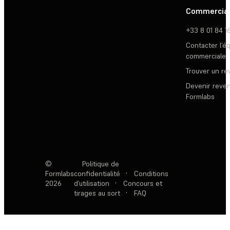
Commercia
+33 8 01 84 1
Contacter l’é
commerciale
Trouver un r
Devenir reve
Formlabs
©
Politique de
Formlabs
confidentialité
·
Conditions
2026
d’utilisation
·
Concours et
tirages au sort
·
FAQ