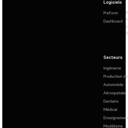
Logiciels
PreForm
P
s
Dashboard
F
S
Secteurs
Ingénierie
Production ind
Automobile
Aérospatiale
Dentaire
Médical
Enseignemen
Modélisme