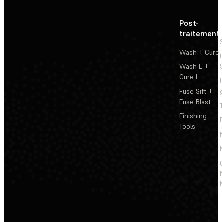
Post-
traitement
Wash + Cure
Wash L +
Cure L
Fuse Sift +
Fuse Blast
Finishing
Tools