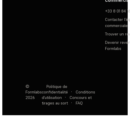
Commercia
+33 8 01 84 1
Contacter l’é
commerciale
Trouver un r
Devenir reve
Formlabs
©
Politique de
Formlabs
confidentialité
·
Conditions
2026
d’utilisation
·
Concours et
tirages au sort
·
FAQ