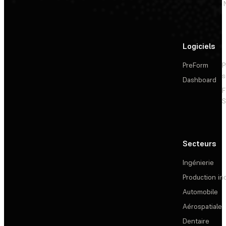
Logiciels
PreForm
P
s
Dashboard
F
S
Secteurs
Ingénierie
Production ind
Automobile
Aérospatiale
Dentaire