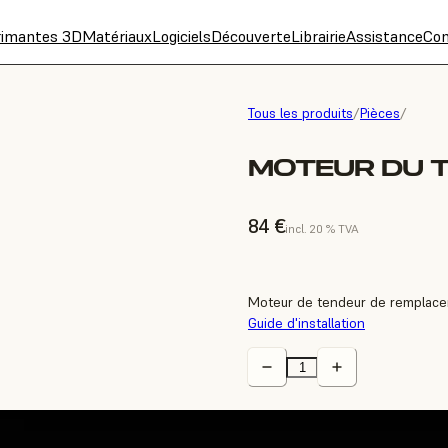
rimantes 3D
Matériaux
Logiciels
Découverte
Librairie
Assistance
Con
Tous les produits
/
Pièces
/
MOTEUR DU T
84 €
incl. 20 % TVA
Moteur de tendeur de remplace
Guide d'installation