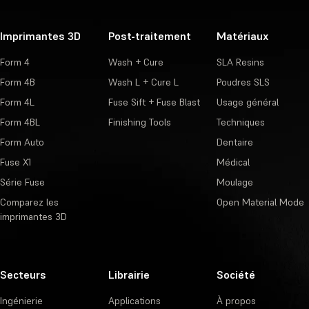
Imprimantes 3D
Post-traitement
Matériaux
Form 4
Wash + Cure
SLA Resins
Form 4B
Wash L + Cure L
Poudres SLS
Form 4L
Fuse Sift + Fuse Blast
Usage général
Form 4BL
Finishing Tools
Techniques
Form Auto
Dentaire
Fuse X1
Médical
Série Fuse
Moulage
Comparez les
Open Material Mode
imprimantes 3D
Secteurs
Librairie
Société
Ingénierie
Applications
À propos