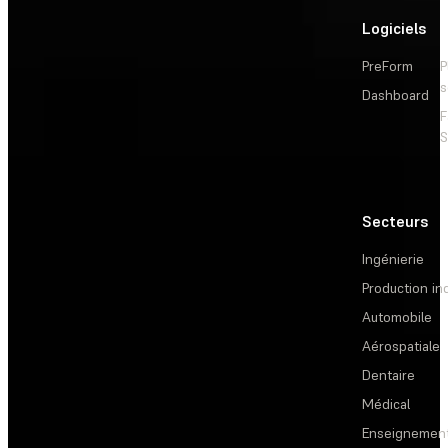
Logiciels
PreForm
P
s
Dashboard
F
S
Secteurs
Ingénierie
Production ind
Automobile
Aérospatiale
Dentaire
Médical
Enseignemen