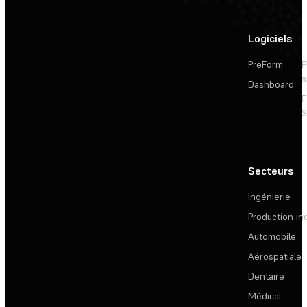
Logiciels
PreForm
P
s
Dashboard
F
S
Secteurs
Ingénierie
Production ind
Automobile
Aérospatiale
Dentaire
Médical