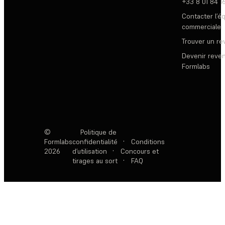
+33 8 01 84 1
Contacter l’é
commerciale
Trouver un r
Devenir reve
Formlabs
©
Politique de
Formlabs
confidentialité
·
Conditions
2026
d’utilisation
·
Concours et
tirages au sort
·
FAQ