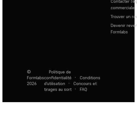
Contacter l’é
commerciale
Trouver un r
Devenir reve
Formlabs
©
Politique de
Formlabs
confidentialité
·
Conditions
2026
d’utilisation
·
Concours et
tirages au sort
·
FAQ