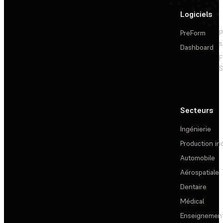
Logiciels
PreForm
P
s
Dashboard
F
S
Secteurs
Ingénierie
Production ind
Automobile
Aérospatiale
Dentaire
Médical
Enseignemen