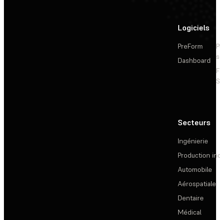
Logiciels
PreForm
P
s
Dashboard
F
S
Secteurs
Ingénierie
Production ind
Automobile
Aérospatiale
Dentaire
Médical