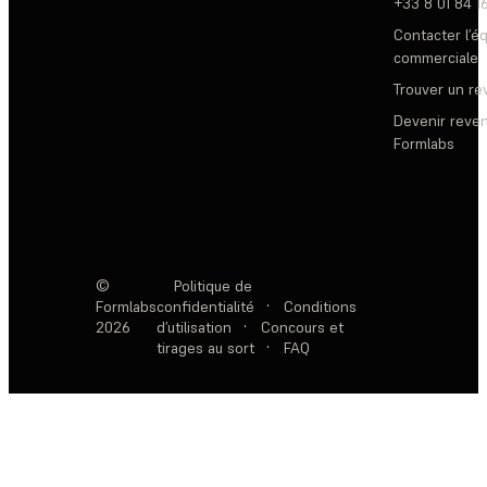
+33 8 01 84 1
Contacter l’é
commerciale
Trouver un r
Devenir reve
Formlabs
©
Politique de
Formlabs
confidentialité
·
Conditions
2026
d’utilisation
·
Concours et
tirages au sort
·
FAQ