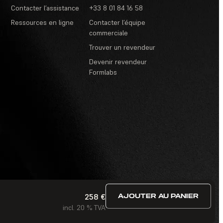
Contacter l’assistance
+33 8 01 84 16 58
Ressources en ligne
Contacter l’équipe
commerciale
Trouver un revendeur
Devenir revendeur
Formlabs
258 €
AJOUTER AU PANIER
itions d’utilisation
·
Concours et tirages au sort
·
FAQ
incl. 20 % TVA