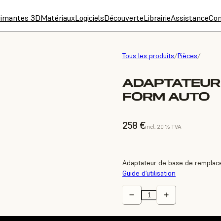
rimantes 3D
Matériaux
Logiciels
Découverte
Librairie
Assistance
Con
Tous les produits
/
Pièces
/
ADAPTATEUR 
FORM AUTO
258 €
incl. 20 % TVA
Adaptateur de base de remplac
Guide d’utilisation