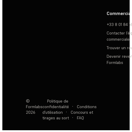
Commercia
+33 8 01 84 1
Contacter l’é
commerciale
Trouver un r
Devenir reve
Formlabs
©
Politique de
Formlabs
confidentialité
·
Conditions
2026
d’utilisation
·
Concours et
tirages au sort
·
FAQ