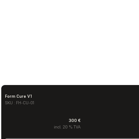
Form Cure V1
SKU : FH-CU-01
300 €
incl. 20 % TVA