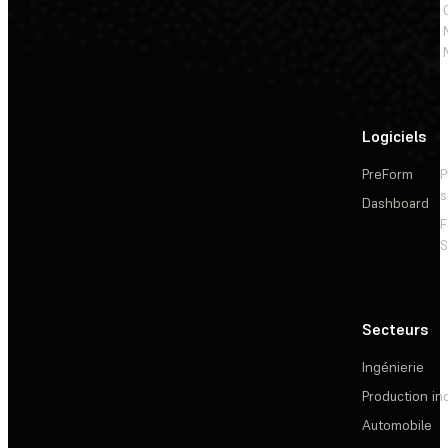
Logiciels
PreForm
P
s
Dashboard
F
S
Secteurs
Ingénierie
Production ind
Automobile