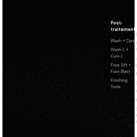
Post-
traitement
Wash + Cure
Wash L +
Cure L
Fuse Sift +
Fuse Blast
Finishing
Tools