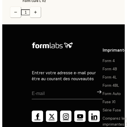
Form Cure L V2
Imprimante
Form 4
Form 4B
Entrer votre adresse e-mail pour
Form 4L
être au courant des nouveautés
Form 4BL
Inscription
Form Auto
Fuse X1
Série Fuse
Comparez les
imprimantes 