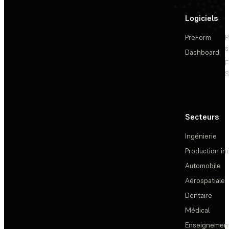
Logiciels
PreForm
P
s
Dashboard
F
S
Secteurs
Ingénierie
Production ind
Automobile
Aérospatiale
Dentaire
Médical
Enseignemen