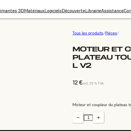
rimantes 3D
Matériaux
Logiciels
Découverte
Librairie
Assistance
Con
Tous les produits
/
Pièces
/
MOTEUR ET 
PLATEAU TO
L V2
12 €
incl. 20 % TVA
Moteur et coupleur du plateau 