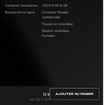
Contacter l’assistance
+33 8 01 84 16 58
Ressources en ligne
Contacter l’équipe
commerciale
Trouver un revendeur
Devenir revendeur
Formlabs
12 €
AJOUTER AU PANIER
itions d’utilisation
·
Concours et tirages au sort
·
FAQ
incl. 20 % TVA