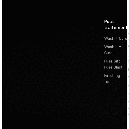
Post-
traitement
Wash + Cure
Wash L +
Cure L
Fuse Sift +
Fuse Blast
Finishing
Tools