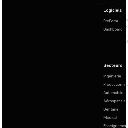
Logiciels
PreForm
P
s
Dashboard
F
S
Secteurs
Ingénierie
Production ind
Automobile
Aérospatiale
Dentaire
Médical
Enseignemen