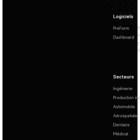
Logiciels
PreForm
P
s
Dashboard
F
S
Secteurs
Ingénierie
Production ind
Automobile
Aérospatiale
Dentaire
Médical