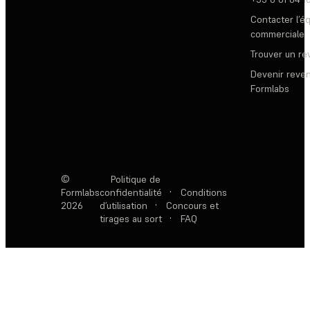
Contacter l’é
commerciale
Trouver un r
Devenir reve
Formlabs
©
Politique de
Formlabs
confidentialité
·
Conditions
2026
d’utilisation
·
Concours et
tirages au sort
·
FAQ