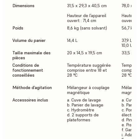
Dimensions
31,5 x 29,3 x 40,5 cm
78,0 x 46
Hauteur de l’appareil
Hauteur d
ouvert : 71,4 cm
ouvert : 
Poids
8,6 kg (sans solvant)
56,7 kg (
Volume du panier
14,4 L
37,9 L
10,0 US g
Taille maximale des
20 x 14,5 x 19,5 cm
33,5 x 2
pièces
Conditions de
Température suggérée
Tempéra
fonctionnement
comprise entre 18 et
comprise
conseillées
28 °C
28 °C
Méthode d’agitation
Mélangeur à couplage
Mélangeu
magnétique
magnéti
Accessoires inclus
a. Cuve de lavage
a. Cuve 
b. Panier de lavage
b. Panier
c. Hydromètre
c. Pompe
d. 2 supports de
électriqu
plateformes
d. Pince
e. Pisset
f. Gants
i. Adapta