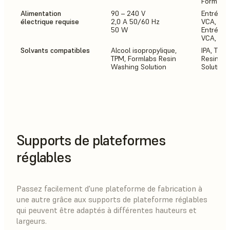
Form 3 B
Alimentation
90 – 240 V
Entrée (A
électrique requise
2,0 A 50/60 Hz
VCA, 50 
50 W
Entrée (U
VCA, 50 
Solvants compatibles
Alcool isopropylique,
IPA, TPM,
TPM, Formlabs Resin
Resin W
Washing Solution
Solution
Supports de plateformes
réglables
Passez facilement d'une plateforme de fabrication à
une autre grâce aux supports de plateforme réglables
qui peuvent être adaptés à différentes hauteurs et
largeurs.