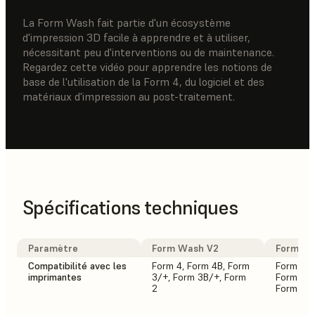
La Form Wash fait partie d'un écosystème
d'impression 3D facile à apprendre et à utiliser,
nécessitant peu d'interventions ou de maintenance.
Regardez cette vidéo pour apprendre les notions de
base de l'utilisation de la Form 4, du logiciel et des
matériaux d'impression au post-traitement.
Spécifications techniques
Paramètre
Form Wash V2
Form Wa
Compatibilité avec les
Form 4, Form 4B, Form
Form 3L,
imprimantes
3/+, Form 3B/+, Form
Form 3/+
2
Form 2