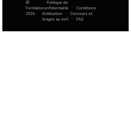
©
Politique de
Formlabs
confidentialité
·
Conditions
2026
d’utilisation
·
Concours et
tirages au sort
·
FAQ