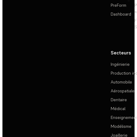
PreForm
P
s
Dashboard
F
S
Secteurs
Ingénierie
Production ind
Automobile
Aérospatiale
Dentaire
Médical
Enseignemen
Modélisme
Joaillerie