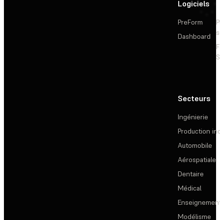
Logiciels
PreForm
P
s
Dashboard
F
S
Secteurs
Ingénierie
Production ind
Automobile
Aérospatiale
Dentaire
Médical
Enseignemen
Modélisme