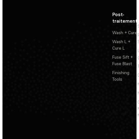
Post-
traitement
Wash + Cure
Wash L +
Cure L
Fuse Sift +
Fuse Blast
Finishing
Tools