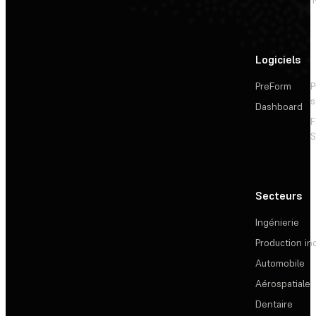
Logiciels
PreForm
P
s
Dashboard
F
S
Secteurs
Ingénierie
Production ind
Automobile
Aérospatiale
Dentaire