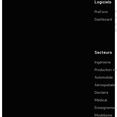
Logiciels
PreForm
P
s
Dashboard
F
S
Secteurs
Ingénierie
Production ind
Automobile
Aérospatiale
Dentaire
Médical
Enseignemen
Modélisme