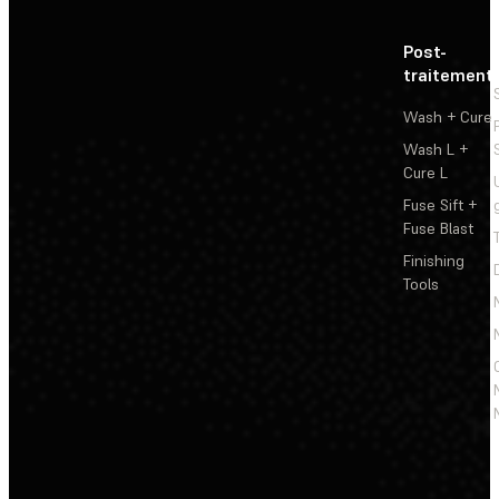
Post-
traitement
Wash + Cure
Wash L +
Cure L
Fuse Sift +
Fuse Blast
Finishing
Tools