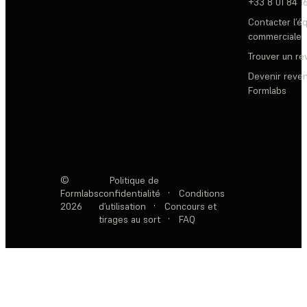
+33 8 01 84 1
Contacter l’é
commerciale
Trouver un r
Devenir reve
Formlabs
©
Politique de
Formlabs
confidentialité
·
Conditions
2026
d’utilisation
·
Concours et
tirages au sort
·
FAQ