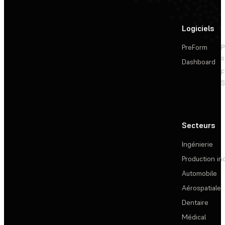
Logiciels
PreForm
P
s
Dashboard
F
S
Secteurs
Ingénierie
Production ind
Automobile
Aérospatiale
Dentaire
Médical