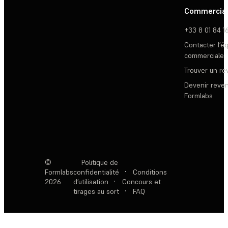
Commercia
+33 8 01 84 1
Contacter l’é
commerciale
Trouver un r
Devenir reve
Formlabs
©
Politique de
Formlabs
confidentialité
·
Conditions
2026
d’utilisation
·
Concours et
tirages au sort
·
FAQ