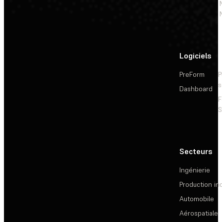
Logiciels
PreForm
P
s
Dashboard
F
S
Secteurs
Ingénierie
Production ind
Automobile
Aérospatiale