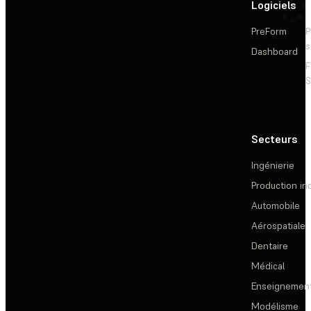
Logiciels
PreForm
P
s
Dashboard
F
S
Secteurs
Ingénierie
Production ind
Automobile
Aérospatiale
Dentaire
Médical
Enseignemen
Modélisme