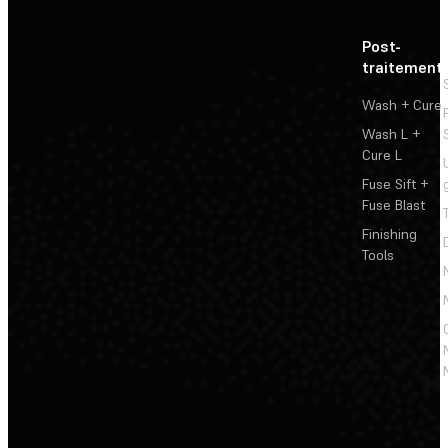
Post-
traitement
Wash + Cure
Wash L +
Cure L
Fuse Sift +
Fuse Blast
Finishing
Tools