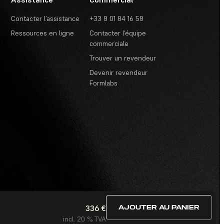
Contacter l’assistance
+33 8 01 84 16 58
Ressources en ligne
Contacter l’équipe
commerciale
Trouver un revendeur
Devenir revendeur
Formlabs
336 €
AJOUTER AU PANIER
itions d’utilisation
·
Concours et tirages au sort
·
FAQ
incl. 20 % TVA