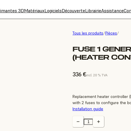
rimantes 3D
Matériaux
Logiciels
Découverte
Librairie
Assistance
Con
Tous les produits
/
Pièces
/
FUSE 1 GENE
(HEATER CON
336 €
incl. 20 % TVA
Replacement heater controller (
with 2 fuses to configure the bo
Installation guide