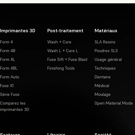
Imprimantes 3D
Post-traitement
Matériaux
Form 4
Wash + Cure
SLA Resins
Form 4B
Wash L + Cure L
Poudres SLS
Form 4L
Fuse Sift + Fuse Blast
Usage général
Form 4BL
Finishing Tools
Techniques
Form Auto
Dentaire
Fuse X1
Médical
Série Fuse
Moulage
Comparez les
Open Material Mode
imprimantes 3D
Secteurs
Librairie
Société