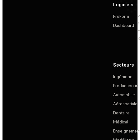
Logiciels
PreForm
P
s
Dashboard
F
S
Secteurs
Ingénierie
Production ind
Automobile
Aérospatiale
Dentaire
Médical
Enseignemen