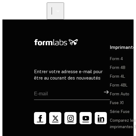
Imprimante
Form 4
Form 4B
Entrer votre adresse e-mail pour
Form 4L
être au courant des nouveautés
Form 4BL
Inscription
Form Auto
Fuse X1
Série Fuse
Comparez les
imprimantes 