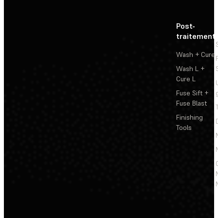
Post-
traitement
Wash + Cure
Wash L +
Cure L
Fuse Sift +
Fuse Blast
Finishing
Tools