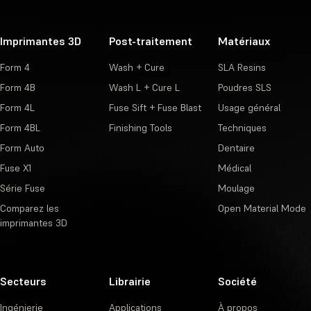
Imprimantes 3D
Post-traitement
Matériaux
Form 4
Wash + Cure
SLA Resins
Form 4B
Wash L + Cure L
Poudres SLS
Form 4L
Fuse Sift + Fuse Blast
Usage général
Form 4BL
Finishing Tools
Techniques
Form Auto
Dentaire
Fuse X1
Médical
Série Fuse
Moulage
Comparez les
Open Material Mode
imprimantes 3D
Secteurs
Librairie
Société
Ingénierie
Applications
À propos