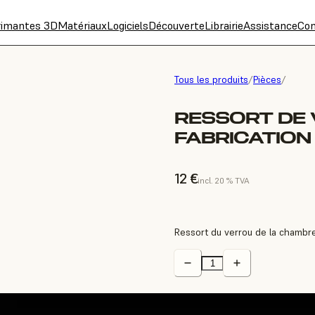
rimantes 3D
Matériaux
Logiciels
Découverte
Librairie
Assistance
Con
Tous les produits
/
Pièces
/
RESSORT DE
FABRICATION 
12 €
incl. 20 % TVA
Ressort du verrou de la chambre