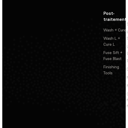
Post-
traitement
Wash + Cure
Wash L +
Cure L
Fuse Sift +
Fuse Blast
Finishing
Tools