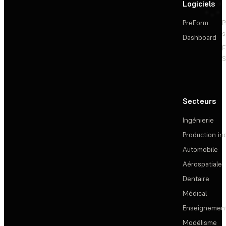
Logiciels
PreForm
P
s
Dashboard
F
S
Secteurs
Ingénierie
Production ind
Automobile
Aérospatiale
Dentaire
Médical
Enseignemen
Modélisme