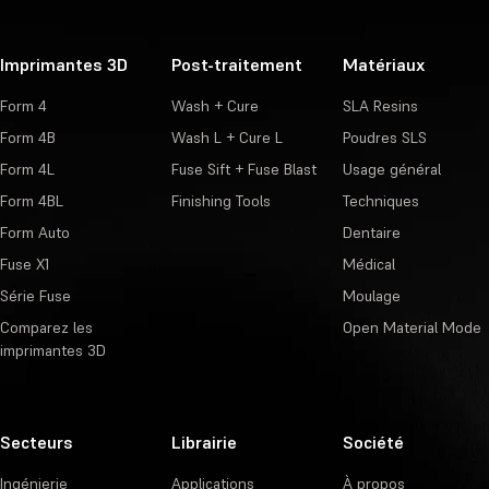
Imprimantes 3D
Post-traitement
Matériaux
Form 4
Wash + Cure
SLA Resins
Form 4B
Wash L + Cure L
Poudres SLS
Form 4L
Fuse Sift + Fuse Blast
Usage général
Form 4BL
Finishing Tools
Techniques
Form Auto
Dentaire
Fuse X1
Médical
Série Fuse
Moulage
Comparez les
Open Material Mode
imprimantes 3D
Secteurs
Librairie
Société
Ingénierie
Applications
À propos