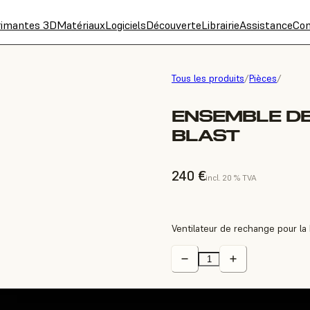
rimantes 3D
Matériaux
Logiciels
Découverte
Librairie
Assistance
Con
Tous les produits
/
Pièces
/
ENSEMBLE DE
BLAST
240 €
incl. 20 % TVA
Ventilateur de rechange pour la 