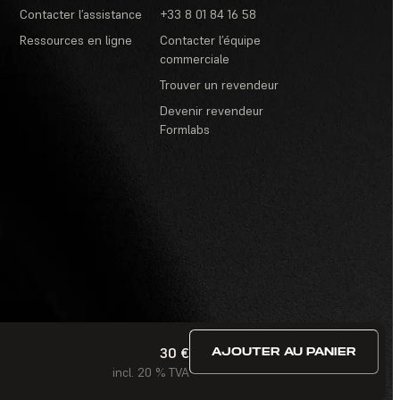
Contacter l’assistance
+33 8 01 84 16 58
Ressources en ligne
Contacter l’équipe
commerciale
Trouver un revendeur
Devenir revendeur
Formlabs
30 €
AJOUTER AU PANIER
itions d’utilisation
·
Concours et tirages au sort
·
FAQ
incl. 20 % TVA