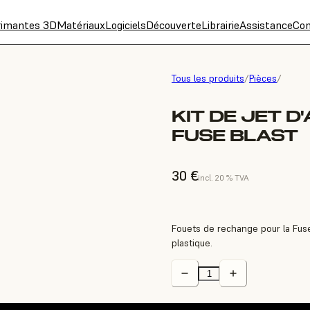
rimantes 3D
Matériaux
Logiciels
Découverte
Librairie
Assistance
Con
Tous les produits
/
Pièces
/
KIT DE JET D
FUSE BLAST
30 €
incl. 20 % TVA
Fouets de rechange pour la Fuse
plastique.