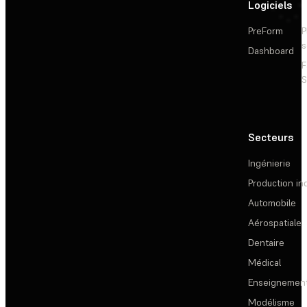
Logiciels
PreForm
P
s
Dashboard
F
S
Secteurs
Ingénierie
Production ind
Automobile
Aérospatiale
Dentaire
Médical
Enseignemen
Modélisme