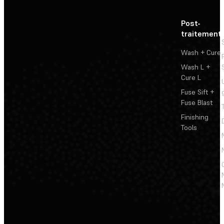
Post-
traitement
Wash + Cure
Wash L +
Cure L
Fuse Sift +
Fuse Blast
Finishing
Tools