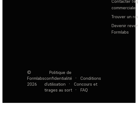
Contacter l’é
commerciale
Trouver un r
Devenir reve
Formlabs
©
Politique de
Formlabs
confidentialité
·
Conditions
2026
d’utilisation
·
Concours et
tirages au sort
·
FAQ