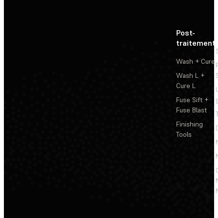
Post-
traitement
Wash + Cure
Wash L +
Cure L
Fuse Sift +
Fuse Blast
Finishing
Tools