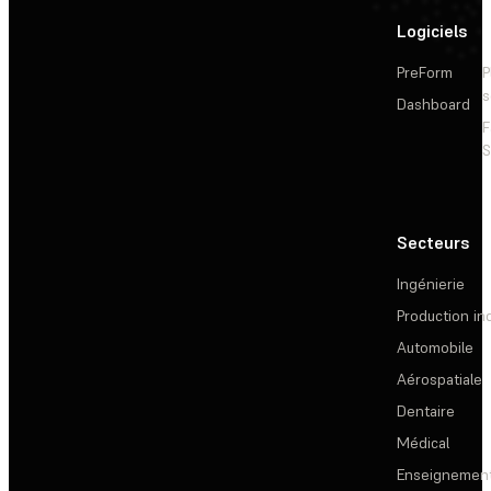
Logiciels
PreForm
P
s
Dashboard
F
S
Secteurs
Ingénierie
Production ind
Automobile
Aérospatiale
Dentaire
Médical
Enseignemen