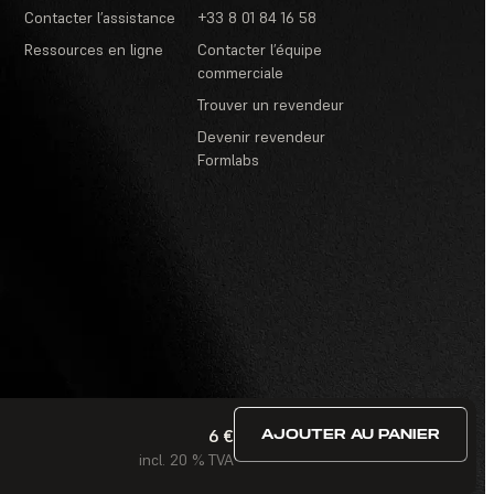
Contacter l’assistance
+33 8 01 84 16 58
Ressources en ligne
Contacter l’équipe
commerciale
Trouver un revendeur
Devenir revendeur
Formlabs
6 €
AJOUTER AU PANIER
itions d’utilisation
·
Concours et tirages au sort
·
FAQ
incl. 20 % TVA