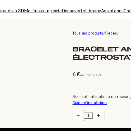
rimantes 3D
Matériaux
Logiciels
Découverte
Librairie
Assistance
Con
Tous les produits
/
Pièces
/
BRACELET AN
ÉLECTROSTAT
6 €
incl. 20 % TVA
Bracelet antistatique de rechange
Guide d'installation