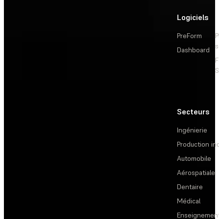
Logiciels
PreForm
P
s
Dashboard
F
S
Secteurs
Ingénierie
Production ind
Automobile
Aérospatiale
Dentaire
Médical
Enseignemen